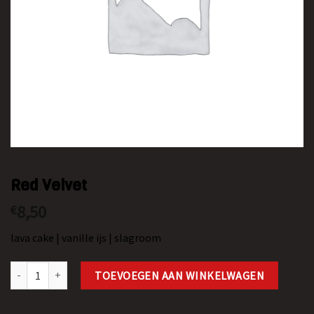
Red Velvet
8,50
€
lava cake | vanille ijs | slagroom
Red Velvet aantal
TOEVOEGEN AAN WINKELWAGEN