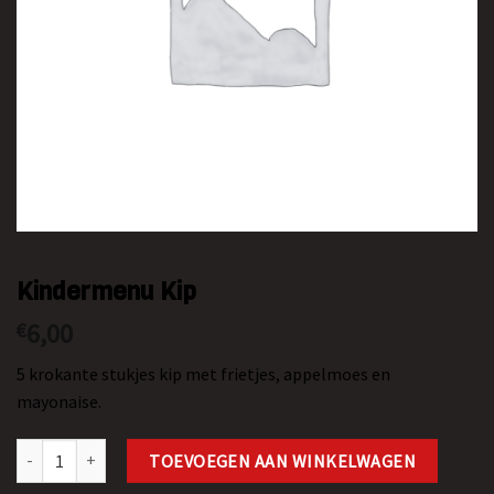
Kindermenu Kip
6,00
€
5 krokante stukjes kip met frietjes, appelmoes en
mayonaise.
Kindermenu Kip aantal
TOEVOEGEN AAN WINKELWAGEN