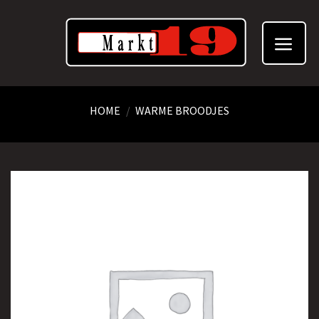
Skip
to
content
HOME
/
WARME BROODJES