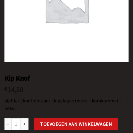
Kip Knof
14,50
€
kipfilet | knoflooksaus | ingelegde rode ui | komkommer |
bosui
Kip Knof aantal
TOEVOEGEN AAN WINKELWAGEN