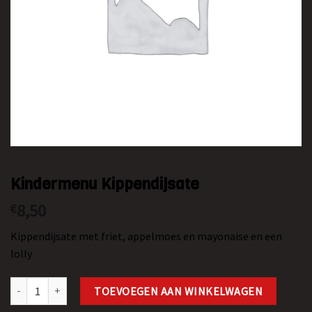
Kindermenu Kippendijsate
8,50
€
Kippendijsate met friet, appelmoes en mayonaise en een
lolly
Kindermenu Kippendijsate aantal
TOEVOEGEN AAN WINKELWAGEN