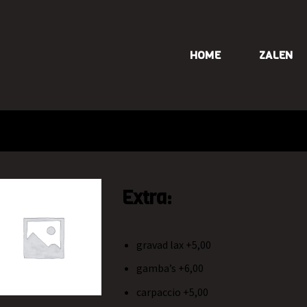
HOME
ZALEN
Extra:
gravad lax +5,00
gamba’s +6,00
carpaccio +5,00