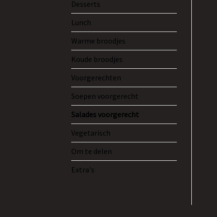
Desserts
Lunch
Warme broodjes
Koude broodjes
Voorgerechten
Soepen voorgerecht
Salades voorgerecht
Vegetarisch
Om te delen
Extra's