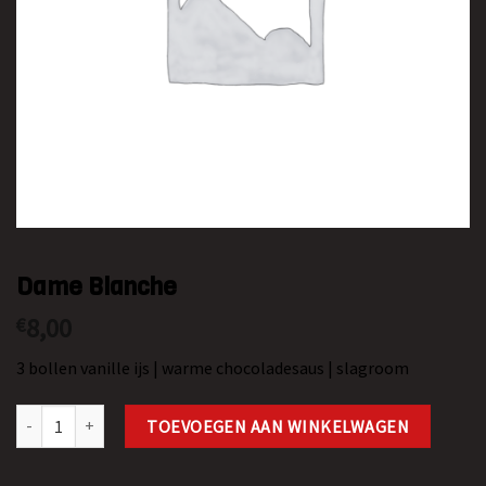
Dame Blanche
8,00
€
3 bollen vanille ijs | warme chocoladesaus | slagroom
Dame Blanche aantal
TOEVOEGEN AAN WINKELWAGEN