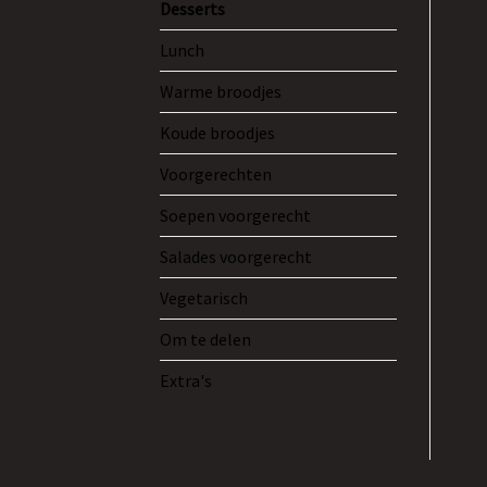
Desserts
Lunch
Warme broodjes
Koude broodjes
Voorgerechten
Soepen voorgerecht
Salades voorgerecht
Vegetarisch
Om te delen
Extra's