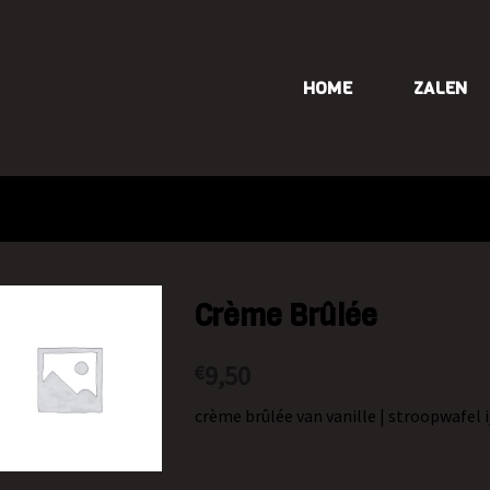
HOME
ZALEN
Crème Brûlée
9,50
€
crème brûlée van vanille | stroopwafel 