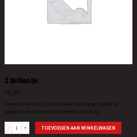
2 Bollen ijs
5,50
€
keuze uit: vanille ijs | stroopwafel ijs | mango sorbet ijs |
yoghurt bosvruchten ijs | framboos sorbet ijs
2 Bollen ijs aantal
TOEVOEGEN AAN WINKELWAGEN